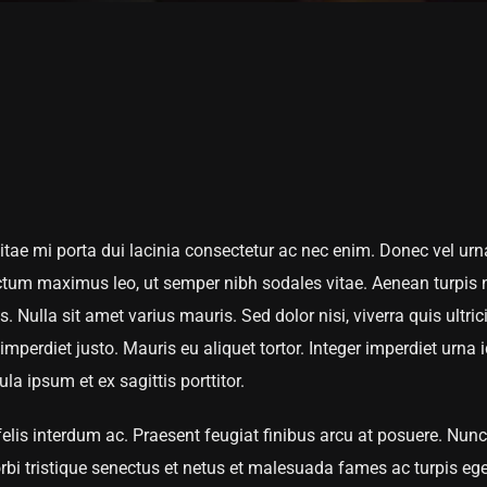
 vitae mi porta dui lacinia consectetur ac nec enim. Donec vel urn
um maximus leo, ut semper nibh sodales vitae. Aenean turpis n
. Nulla sit amet varius mauris. Sed dolor nisi, viverra quis ultric
imperdiet justo. Mauris eu aliquet tortor. Integer imperdiet urna i
a ipsum et ex sagittis porttitor.
is interdum ac. Praesent feugiat finibus arcu at posuere. Nunc
rbi tristique senectus et netus et malesuada fames ac turpis eg