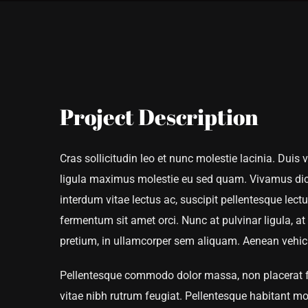
View
Larger
Image
Project Description
Cras sollicitudin leo et nunc molestie lacinia. Duis
ligula maximus molestie eu sed quam. Vivamus dict
interdum vitae lectus ac, suscipit pellentesque lectus
fermentum sit amet orci. Nunc at pulvinar ligula, at 
pretium, in ullamcorper sem aliquam. Aenean vehicul
Pellentesque commodo dolor massa, non placerat fel
vitae nibh rutrum feugiat. Pellentesque habitant mo