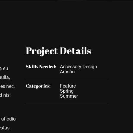
Project Details
Skills Needed:
Accessory Design
a eu
Artistic
ulla,
Categories:
Feature
ies nec,
Spring
d nisi
Summer
 ut odio
estas.