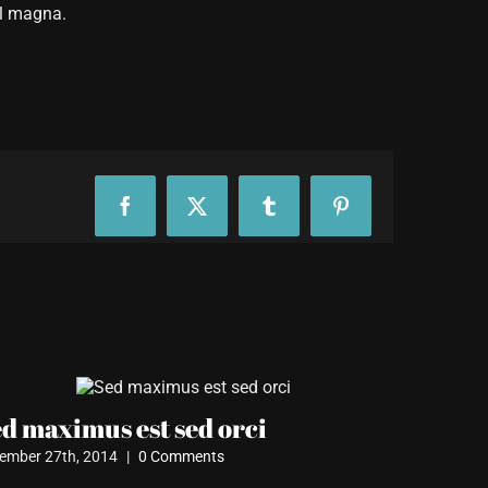
vel magna.
Facebook
X
Tumblr
Pinterest
d maximus est sed orci
Mauris 
ember 27th, 2014
|
0 Comments
December 27